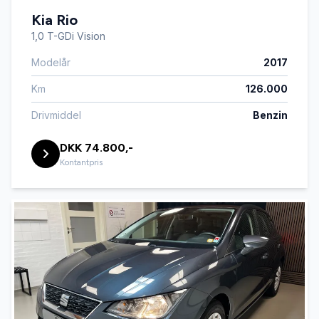
Kia Rio
1,0 T-GDi Vision
Modelår
2017
Km
126.000
Drivmiddel
Benzin
DKK 74.800,-
Kontantpris