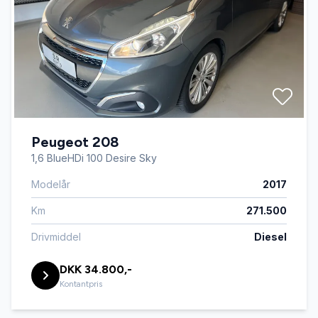
Peugeot 208
1,6 BlueHDi 100 Desire Sky
Modelår
2017
Km
271.500
Drivmiddel
Diesel
DKK 34.800,-
Kontantpris