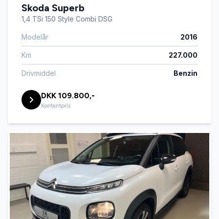
Skoda Superb
1,4 TSi 150 Style Combi DSG
Modelår
2016
Km
227.000
Drivmiddel
Benzin
DKK 109.800,-
Kontantpris