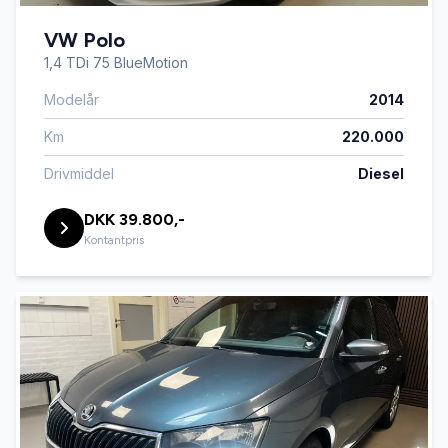
VW Polo
1,4 TDi 75 BlueMotion
Modelår
2014
Km
220.000
Drivmiddel
Diesel
DKK 39.800,-
Kontantpris