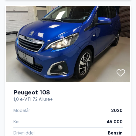
Peugeot 108
1,0 e-VTi 72 Allure+
Modelår
2020
Km
45.000
Drivmiddel
Benzin