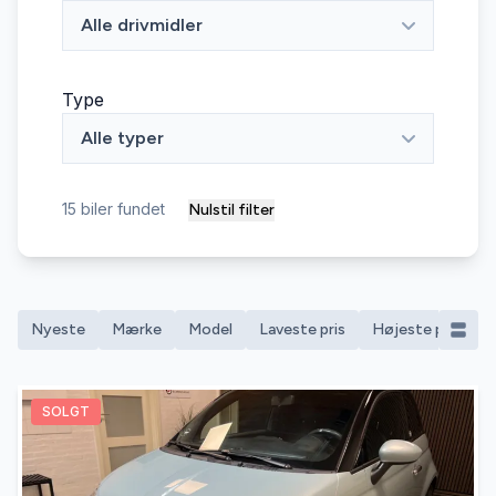
Alle drivmidler
Type
Alle typer
15
biler fundet
Nulstil filter
Nyeste
Mærke
Model
Laveste pris
Højeste pris
M
SOLGT