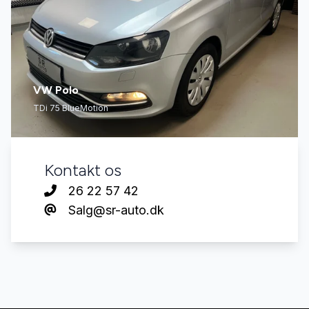
VW Polo
TDi 75 BlueMotion
Kontakt os
26 22 57 42
Salg@sr-auto.dk