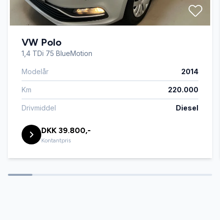
el-soltag
VW Polo
el-spejle
1,4 TDi 75 BlueMotion
Modelår
2014
ESP
Km
220.000
fartpilot
Drivmiddel
Diesel
DKK 39.800,-
fjernbetjent centrallås
Kontantpris
fuldautomatisk klimaanlæg
head-up display