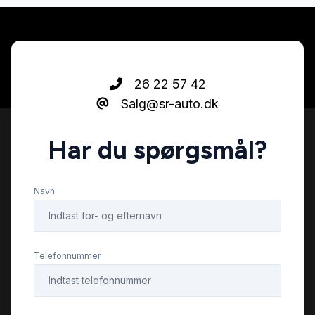
højdejusterbart førersæde
håndfri til mobil
26 22 57 42
Salg@sr-auto.dk
ISOFIX
Har du spørgsmål?
kørecomputer
Navn
LED kørelys
læderrat
Telefonnummer
multifunktionsrat