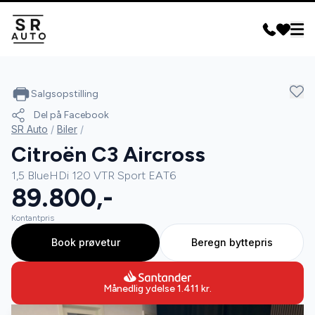
Salgsopstilling
Del på Facebook
SR Auto
/
Biler
/
Citroën C3 Aircross
1,5 BlueHDi 120 VTR Sport EAT6
89.800,-
Kontantpris
Book prøvetur
Beregn byttepris
Månedlig ydelse
1.411
kr.