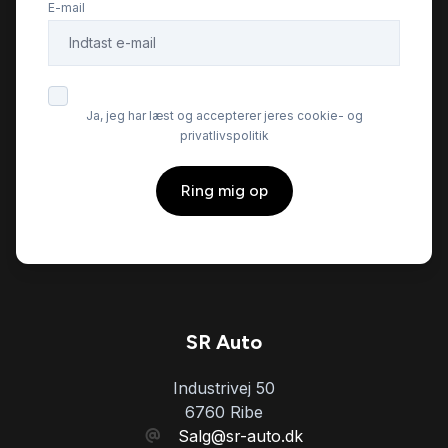
E-mail
musikstreaming via Bluetooth
mørktonede ruder bag
Ja, jeg har læst og accepterer jeres cookie- og
privatlivspolitik
navigation
Ring mig op
Regnsensor
skiltegenkendelse
splitbagsæde
SR Auto
Industrivej 50
stofindtræk
6760 Ribe
Salg@sr-auto.dk