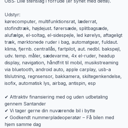
OBS: Lille stenslag i forrude (er synet med dette).
Udstyr:
kørecomputer, multifunktionsrat, læderrat,
stofindtræk, højdejust. førersæde, splitbagsæde,
alufælge, el-soltag, el-sidespejle, led kørelys, aftageligt
træk, mørktonede ruder i bag, automatgear, fuldaut.
klima, fjernb. centrallås, fartpilot, aut. nedbl. bakspejl,
udv. temp. måler, sædevarme, 4x el-ruder, headup
display, navigation, håndfrit til mobil, musikstreaming
via bluetooth, android auto, apple carplay, usb-a
tilslutning, regnsensor, bakkamera, skiltegenkendelse,
isofix, automatisk lys, airbag, antispin, esp
✔ Attraktiv finansiering med og uden udbetaling
gennem Santander
✔ Vi tager gerne din nuværende bil i bytte
✔ Godkendt nummerpladeoperatør – Få bilen med
hjem samme dag