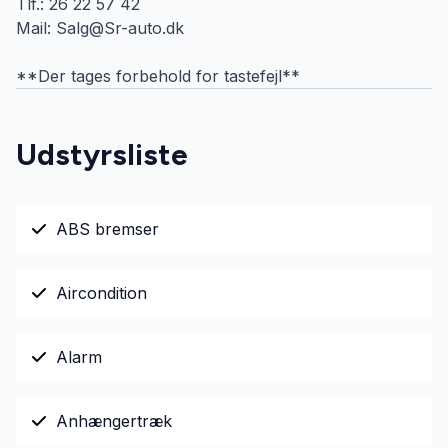
Tlf.: 26 22 57 42
Mail: Salg@Sr-auto.dk
**Der tages forbehold for tastefejl**
Udstyrsliste
ABS bremser
Aircondition
Alarm
Anhængertræk