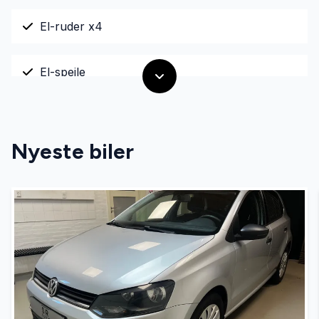
El-ruder x4
El-spejle
Fjernbetjent centrallås
Nyeste biler
Højdejusterbare forsæder
Kørecomputer
Læderrat
Sædevarme