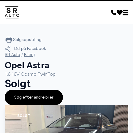
Salgsopstilling
Del på Facebook
SR Auto
/
Biler
/
Opel Astra
1,6 16V Cosmo TwinTop
Solgt
Søg efter andre biler
SOLGT