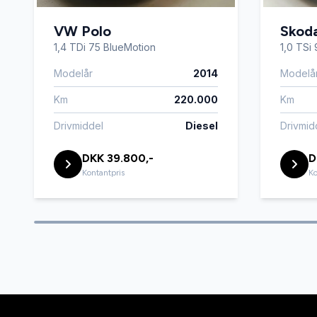
VW Polo
Skoda
1,4 TDi 75 BlueMotion
1,0 TSi
Modelår
2014
Modelå
Km
220.000
Km
Drivmiddel
Diesel
Drivmid
DKK 39.800,-
D
Kontantpris
Ko