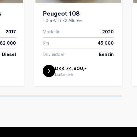
s
Peugeot 108
1,0 e-VTi 72 Allure+
2017
Modelår
2020
162.000
Km
45.000
Diesel
Drivmiddel
Benzin
DKK 74.800,-
Kontantpris