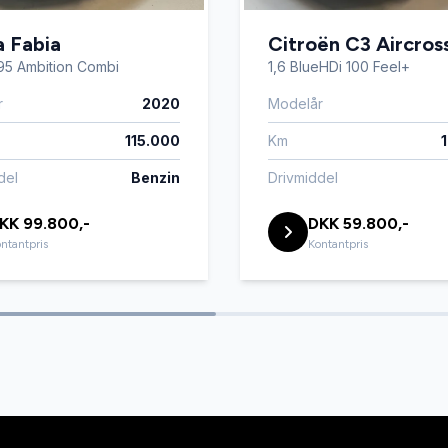
 Fabia
Citroën C3 Aircros
 95 Ambition Combi
1,6 BlueHDi 100 Feel+
r
2020
Modelår
115.000
Km
del
Benzin
Drivmiddel
KK 99.800,-
DKK 59.800,-
ntantpris
Kontantpris