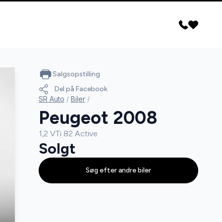
Salgsopstilling
Del på Facebook
SR Auto
/
Biler
/
Peugeot 2008
1,2 VTi 82 Active
Solgt
Søg efter andre biler