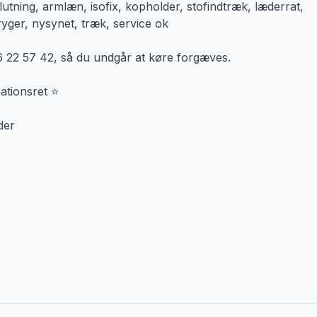
slutning, armlæn, isofix, kopholder, stofindtræk, læderrat,
 ryger, nysynet, træk, service ok
26 22 57 42, så du undgår at køre forgæves.
ationsret ⭐
der