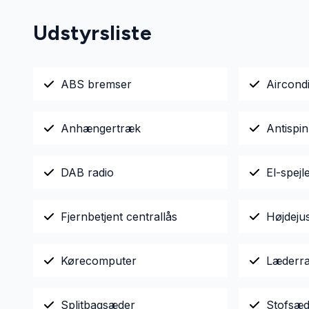
Udstyrsliste
ABS bremser
Aircondi
Anhængertræk
Antispin
DAB radio
El-spejl
Fjernbetjent centrallås
Højdeju
Kørecomputer
Læderra
Splitbagsæder
Stofsæd