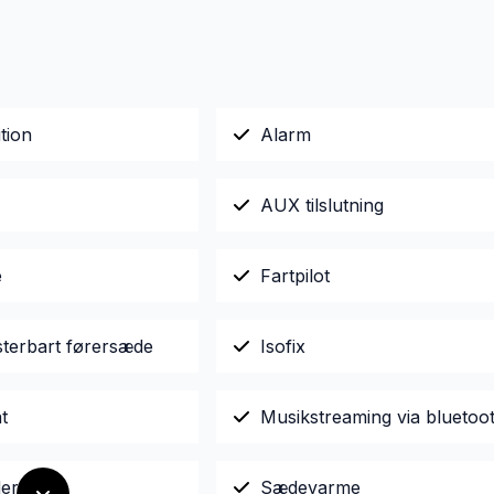
tion
Alarm
AUX tilslutning
e
Fartpilot
sterbart førersæde
Isofix
t
Musikstreaming via bluetoo
er
Sædevarme