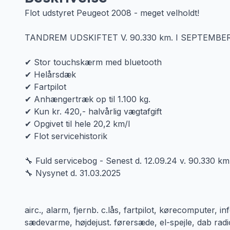
Flot udstyret Peugeot 2008 - meget velholdt!
TANDREM UDSKIFTET V. 90.330 km. I SEPTEMBER
✔ Stor touchskærm med bluetooth
✔ Helårsdæk
✔ Fartpilot
✔ Anhængertræk op til 1.100 kg.
✔ Kun kr. 420,- halvårlig vægtafgift
✔ Opgivet til hele 20,2 km/l
✔ Flot servicehistorik
🔧 Fuld servicebog - Senest d. 12.09.24 v. 90.330 km
🔧 Nysynet d. 31.03.2025
airc., alarm, fjernb. c.lås, fartpilot, kørecomputer, 
sædevarme, højdejust. førersæde, el-spejle, dab radio,