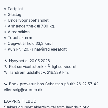
⭐️ Fartpilot
⭐️ Glastag
⭐️ Undervognsbehandlet
⭐️ Anhængertræk til 700 kg.
⭐️ Aircondition
⭐️ Touchskærm
⭐️ Opgivet til hele 33,3 km/l
⭐️ Kun kr. 120,- i halvårlig ejerafgift!
🔧 Nysynet d. 20.05.2026
🔧 Flot servicehistorik - Årligt serviceret
🔧 Tandrem udskiftet v. 219.329 km.
📞 Book prøvetur hos Sebastian på tlf.: 26 22 57 42
eller salg@sr-auto.dk
LAVPRIS TILBUD
Sælges grundet alder/km-tal som lavpris-tilbud.