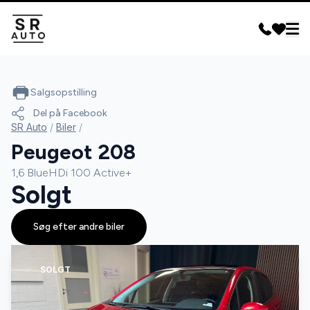
Salgsopstilling
Del på Facebook
SR Auto
/
Biler
/
Peugeot 208
1,6 BlueHDi 100 Active+
Solgt
Søg efter andre biler
SOLGT