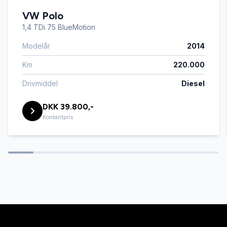
VW Polo
1,4 TDi 75 BlueMotion
Modelår
2014
Km
220.000
Drivmiddel
Diesel
DKK 39.800,-
Kontantpris