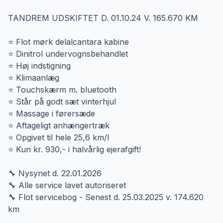
TANDREM UDSKIFTET D. 01.10.24 V. 165.670 KM
⭐️ Flot mørk delalcantara kabine
⭐️ Dinitrol undervognsbehandlet
⭐️ Høj indstigning
⭐️ Klimaanlæg
⭐️ Touchskærm m. bluetooth
⭐️ Står på godt sæt vinterhjul
⭐️ Massage i førersæde
⭐️ Aftageligt anhængertræk
⭐️ Opgivet til hele 25,6 km/l
⭐️ Kun kr. 930,- i halvårlig ejerafgift!
🔧 Nysynet d. 22.01.2026
🔧 Alle service lavet autoriseret
🔧 Flot servicebog - Senest d. 25.03.2025 v. 174.620
km