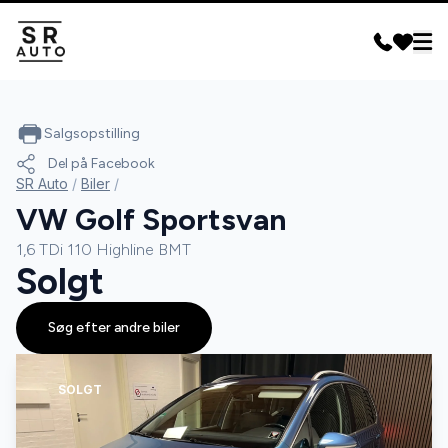
Salgsopstilling
Del på Facebook
SR Auto
/
Biler
/
VW Golf Sportsvan
1,6 TDi 110 Highline BMT
Solgt
Søg efter andre biler
SOLGT