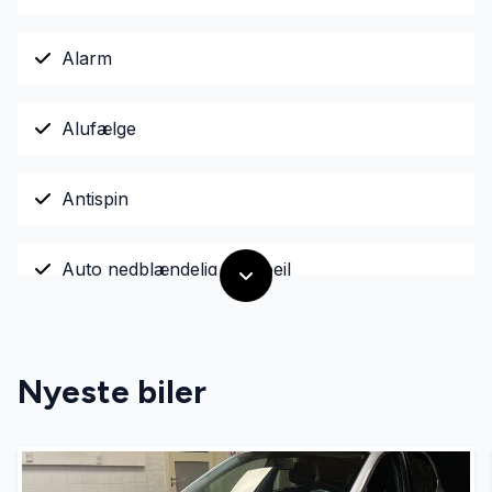
Alarm
Alufælge
Antispin
Auto nedblændelig bakspejl
Automatisk lys
Nyeste biler
DAB radio
El-ruder x4