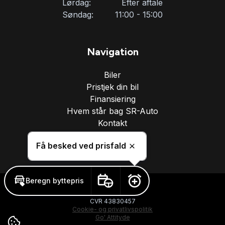
Lørdag:
Efter aftale
Søndag:
11:00 - 15:00
Navigation
Biler
Pristjek din bil
Finansiering
Hvem står bag SR-Auto
Kontakt
Solgte biler
Få besked ved prisfald
Skjul
Beregn byttepris
Book prøvetur
Få besked ved prisfald
SR Auto © 2026
CVR 43830457
Cookie- og privatlivspolitik
Go' Attityde