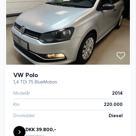
El-spejle med varme
Fartpilot
Fjernbetjent centrallås
VW Polo
Fuldautomatisk klimaanlæg
1,4 TDi 75 BlueMotion
Modelår
2014
Højdejusterbart førersæde
Km
220.000
Isofix
Drivmiddel
Diesel
DKK 39.800,-
Kørecomputer
Kontantpris