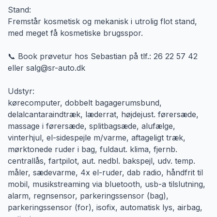
Stand:
Fremstår kosmetisk og mekanisk i utrolig flot stand,
med meget få kosmetiske brugsspor.
📞 Book prøvetur hos Sebastian på tlf.: 26 22 57 42
eller salg@sr-auto.dk
Udstyr:
kørecomputer, dobbelt bagagerumsbund,
delalcantaraindtræk, læderrat, højdejust. førersæde,
massage i førersæde, splitbagsæde, alufælge,
vinterhjul, el-sidespejle m/varme, aftageligt træk,
mørktonede ruder i bag, fuldaut. klima, fjernb.
centrallås, fartpilot, aut. nedbl. bakspejl, udv. temp.
måler, sædevarme, 4x el-ruder, dab radio, håndfrit til
mobil, musikstreaming via bluetooth, usb-a tilslutning,
alarm, regnsensor, parkeringssensor (bag),
parkeringssensor (for), isofix, automatisk lys, airbag,